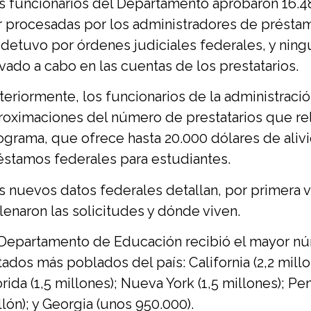
s funcionarios del Departamento aprobaron 16.485
r procesadas por los administradores de présta
 detuvo por órdenes judiciales federales, y nin
evado a cabo en las cuentas de los prestatarios.
teriormente, los funcionarios de la administraci
roximaciones del número de prestatarios que rell
ograma, que ofrece hasta 20.000 dólares de alivi
éstamos federales para estudiantes.
s nuevos datos federales detallan, por primera 
llenaron las solicitudes y dónde viven.
 Departamento de Educación recibió el mayor nú
tados más poblados del país: California (2,2 millo
rida (1,5 millones); Nueva York (1,5 millones); Pensi
llón); y Georgia (unos 950.000).