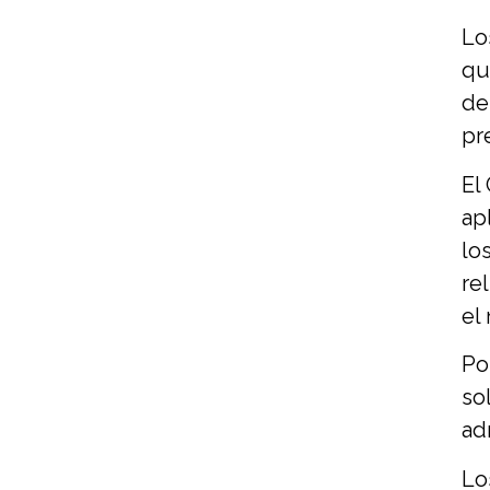
Lo
qu
de
pr
El
ap
lo
re
el
Po
so
ad
Lo