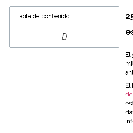
2
Tabla de contenido
e
El
mi
an
El
de
es
da
In