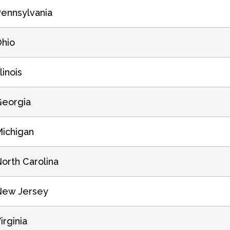
ennsylvania
hio
llinois
eorgia
ichigan
orth Carolina
New Jersey
irginia