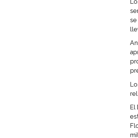
Lo
se
se
ll
An
ap
pr
pr
Lo
re
El
es
Flo
mi