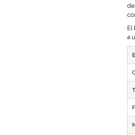
de
co
El
a 
C
T
F