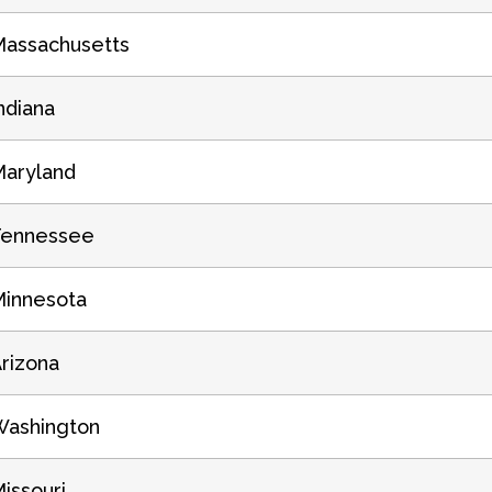
assachusetts
ndiana
aryland
Tennessee
innesota
rizona
Washington
issouri