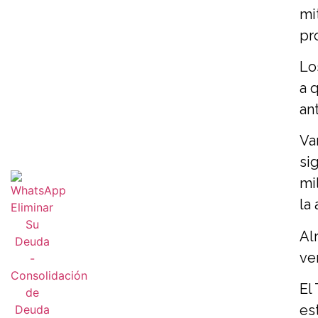
mi
pr
Lo
a 
an
Va
si
mi
la
Al
ve
El
es