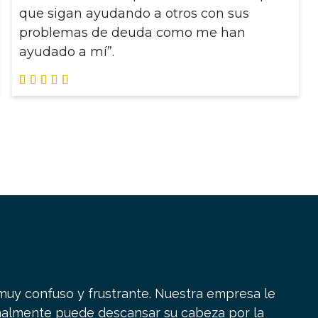
que sigan ayudando a otros con sus
problemas de deuda como me han
ayudado a mí”.





y confuso y frustrante. Nuestra empresa le
inalmente puede descansar su cabeza por la