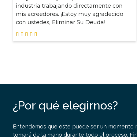
industria trabajando directamente con
mis acreedores. ¡Estoy muy agradecido
con ustedes, Eliminar Su Deuda!





¿Por qué elegirnos?
Entendemos que este puede ser un momento mu
tomará de la mano durante todo el proceso. F