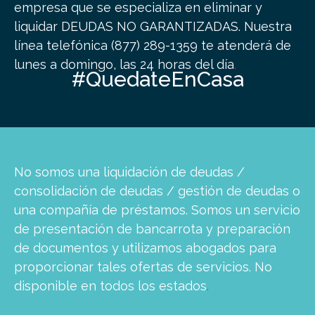
empresa que se especializa en eliminar y
liquidar DEUDAS NO GARANTIZADAS.
Nuestra
línea telefónica (877) 289-1359 te atenderá de
lunes a domingo, las 24 horas del día
.
#QuedateEnCasa
No somos una liquidación de deudas /
consolidación de deudas / gestión de deudas o
una compañía de préstamos. Somos un servicio
de presentación de bancarrota y preparación
de documentos y utilizamos abogados para
proporcionar tales ofertas de servicios. No
disponible en todos los estados
.