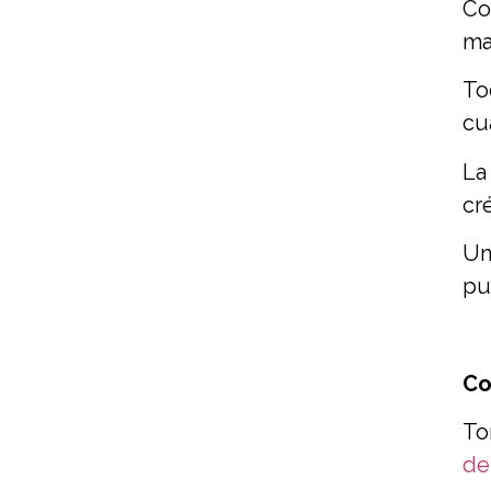
Co
ma
To
cu
La
cr
Un
pu
Co
To
de