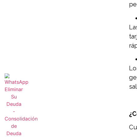
pe
La
ta
rá
Lo
ge
sa
¿C
Cu