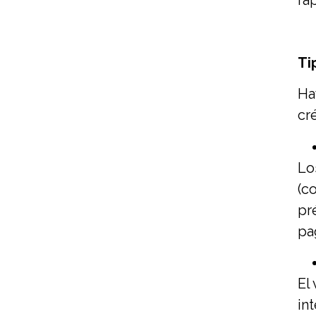
rá
Ti
Ha
cr
Lo
(c
pr
pa
El
in