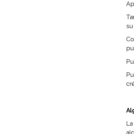
Ap
Ta
su
Co
pu
Pu
Pu
cr
Al
La
al