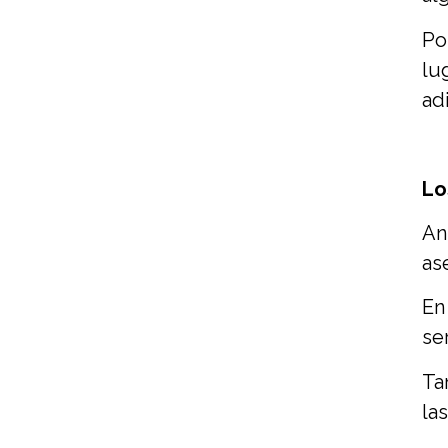
Po
lu
ad
Lo
An
as
En
se
Ta
la