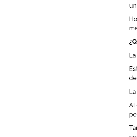
un
Ho
mej
¿Q
La
Es
de
La
Al
pe
Ta