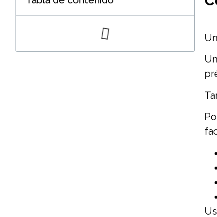
C
Tabla de contenido
Un
Un
pr
Ta
Po
fa
Us