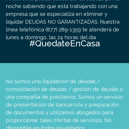
noche sabiendo que está trabajando con una
empresa que se especializa en eliminar y
liquidar DEUDAS NO GARANTIZADAS.
Nuestra
línea telefónica (877) 289-1359 te atenderá de
lunes a domingo, las 24 horas del día
.
#QuedateEnCasa
No somos una liquidación de deudas /
consolidación de deudas / gestión de deudas o
una compañía de préstamos. Somos un servicio
de presentación de bancarrota y preparación
de documentos y utilizamos abogados para
proporcionar tales ofertas de servicios. No
disponible en todos los estados
.