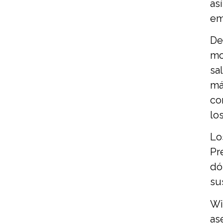
as
em
De
mo
sa
má
co
los
Lo
Pr
dó
su
Wi
as