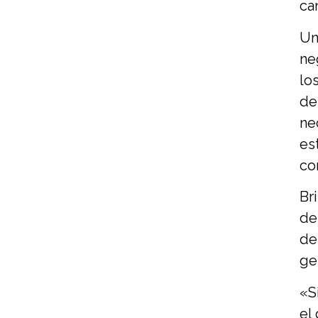
ca
Un
ne
lo
de
ne
es
co
Br
de
de
ge
«S
el