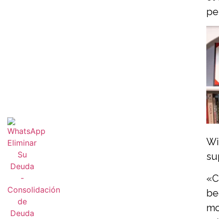
pe
Wi
su
«C
be
mo