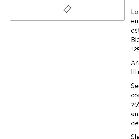
Lo
en
es
Bi
12
An
Ill
Se
co
70
en
de
Sh