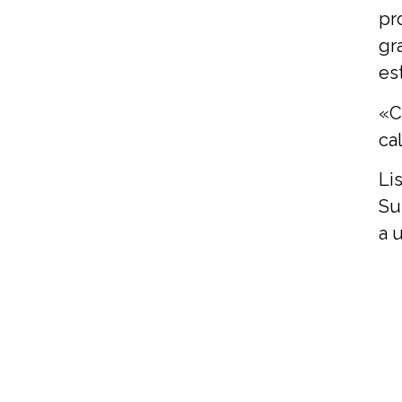
pr
gr
es
«C
ca
Li
Su
a 