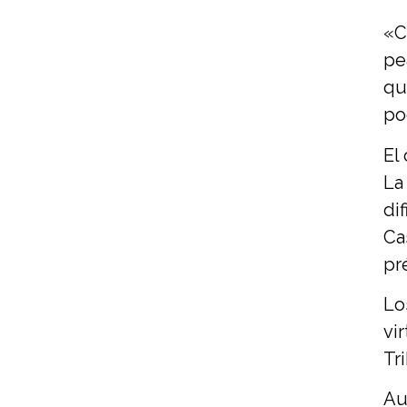
«C
pe
qu
po
El
La
di
Ca
pr
Lo
vi
Tr
Au