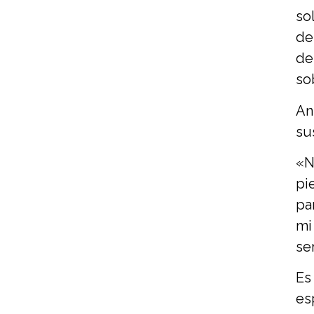
so
de
de
so
An
su
«N
pi
pa
mi
se
Es
es