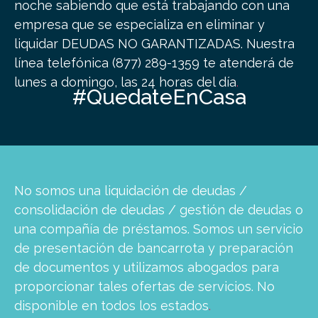
noche sabiendo que está trabajando con una
empresa que se especializa en eliminar y
liquidar DEUDAS NO GARANTIZADAS.
Nuestra
línea telefónica (877) 289-1359 te atenderá de
lunes a domingo, las 24 horas del día
.
#QuedateEnCasa
No somos una liquidación de deudas /
consolidación de deudas / gestión de deudas o
una compañía de préstamos. Somos un servicio
de presentación de bancarrota y preparación
de documentos y utilizamos abogados para
proporcionar tales ofertas de servicios. No
disponible en todos los estados
.