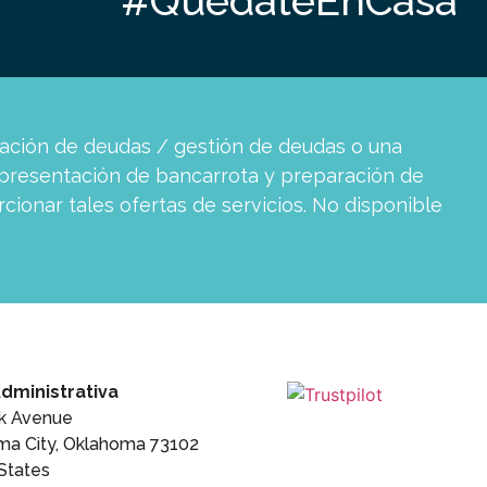
#QuedateEnCasa
dación de deudas / gestión de deudas o una
presentación de bancarrota y preparación de
ionar tales ofertas de servicios. No disponible
dministrativa
rk Avenue
ma City, Oklahoma 73102
States