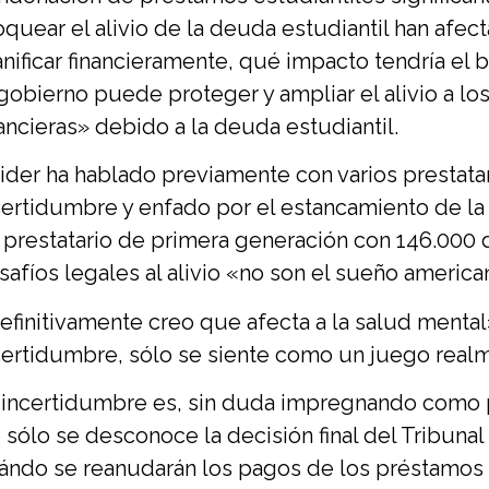
oquear el alivio de la deuda estudiantil han afe
anificar financieramente, qué impacto tendría el
 gobierno puede proteger y ampliar el alivio a l
nancieras» debido a la deuda estudiantil.
sider ha hablado previamente con varios prestat
certidumbre y enfado por el estancamiento de l
 prestatario de primera generación con 146.000 d
safíos legales al alivio «no son el sueño america
efinitivamente creo que afecta a la salud mental
certidumbre, sólo se siente como un juego real
 incertidumbre es, sin duda impregnando como pr
 sólo se desconoce la decisión final del Tribun
ándo se reanudarán los pagos de los préstamos 