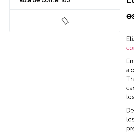
L
Tabla de contenido
e
El
co
En
a 
Th
ca
lo
De
lo
pr