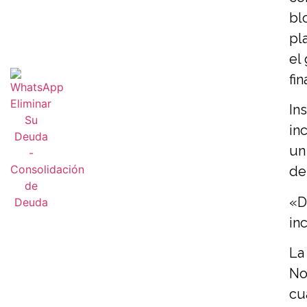
bl
pl
el
fi
In
in
un
de
«D
in
La
No
cu