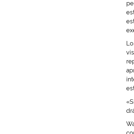
pe
es
es
ex
Lo
vi
re
ap
in
es
«S
dr
Wa
co