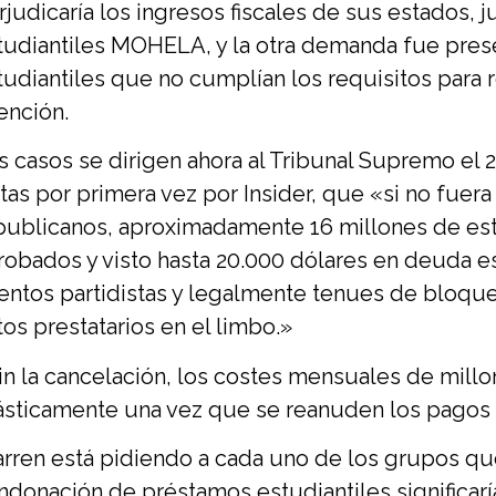
rjudicaría los ingresos fiscales de sus estados,
tudiantiles MOHELA, y la otra demanda fue pres
tudiantiles que no cumplían los requisitos para r
ención.
s casos se dirigen ahora al Tribunal Supremo el 2
stas por primera vez por Insider, que «si no fuera
publicanos, aproximadamente 16 millones de es
robados y visto hasta 20.000 dólares en deuda es
tentos partidistas y legalmente tenues de bloque
tos prestatarios en el limbo.»
in la cancelación, los costes mensuales de mil
ásticamente una vez que se reanuden los pagos d
rren está pidiendo a cada uno de los grupos que 
ndonación de préstamos estudiantiles significarí