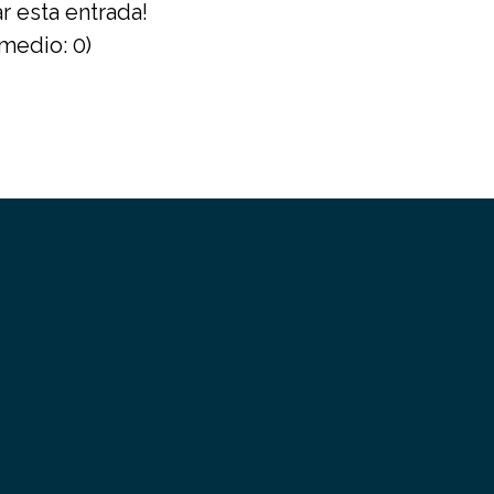
r esta entrada!
medio:
0
)