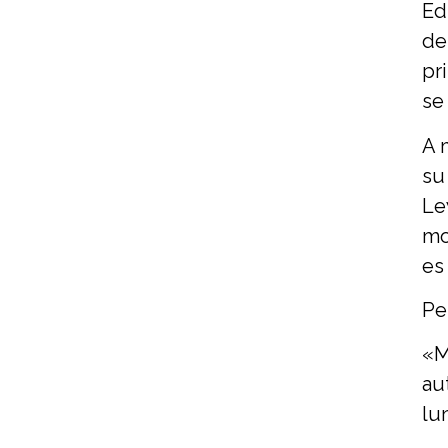
Ed
de
pr
se
A 
su
Le
mo
es
Pe
«M
au
lu