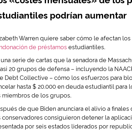
os «costes mensuales» de los p
studiantiles podrían aumentar
izabeth Warren quiere saber cómo le afectan los
ndonación de préstamos
estudiantiles.
 una serie de cartas que la senadora de Massach
casi 20 grupos de defensa – incluyendo la NAACP
e Debt Collective – cómo los esfuerzos para blo
ncelar hasta $ 20.000 en deuda estudiantil para l
s miembros de los grupos.
spués de que Biden anunciara el alivio a finale
s conservadores consiguieron detener la aplicaci
esentada por seis estados liderados por republ