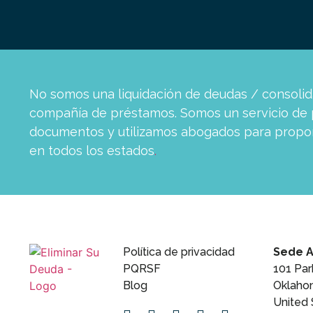
No somos una liquidación de deudas / consoli
compañía de préstamos. Somos un servicio de 
documentos y utilizamos abogados para proporc
en todos los estados
.
Política de privacidad
Sede A
PQRSF
101 Pa
Blog
Oklaho
United 