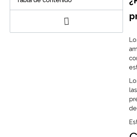
¿
Tabla de contenido
p
Lo
am
co
es
Lo
la
pr
de
Es
C