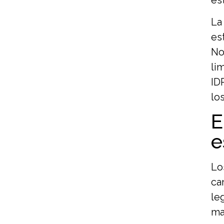
La
es
No
li
ID
lo
E
e
Lo
ca
le
ma