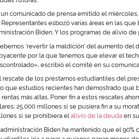
 un comunicado de prensa emitido el miércoles,
 Representantes esbozó varias áreas en las que 
ministración Biden. Y los programas de alivio de p
ebemos ‘revertir la maldición’ del aumento del d
byacente por la que tenemos que elevar el techo
scontrolado», escribió el comité en su comunic
l rescate de los préstamos estudiantiles del pre
no que estudios recientes han demostrado que 
s rentas más altas. Poner fin a estos rescates aho
lares: 25.000 millones si se pusiera fin a su mo
llones si se prohibiera el
alivio de la deuda
en su
 administración Biden ha mantenido que el 90% d
tudiantiles iría a parar a quienes ganan menos de