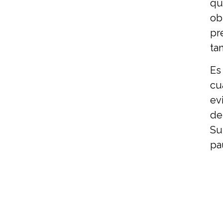
qu
ob
pr
ta
Es
cu
ev
de
Su
pa