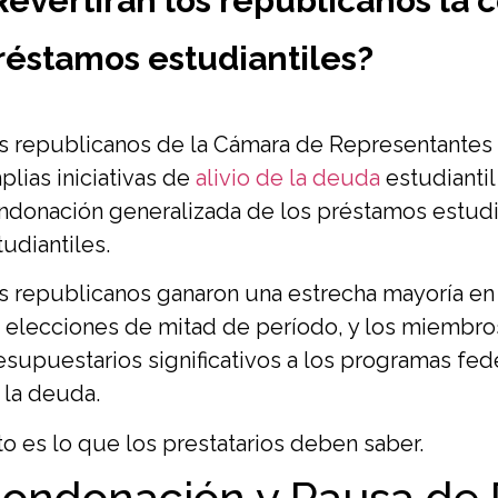
Revertirán los republicanos la 
réstamos estudiantiles?
s republicanos de la Cámara de Representantes e
plias iniciativas de
alivio de la deuda
estudiantil
ndonación generalizada de los préstamos estudia
tudiantiles.
s republicanos ganaron una estrecha mayoría e
s elecciones de mitad de período, y los miembro
esupuestarios significativos a los programas fede
 la deuda.
to es lo que los prestatarios deben saber.
ondonación y Pausa de