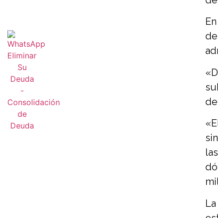
En
de
ad
«D
su
de
«E
si
la
dó
mi
La
es