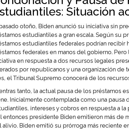
studiantiles: Situación a
 pasado otoño, Biden anunció su iniciativa sin p
éstamos estudiantiles a gran escala. Según su pr
éstamos estudiantiles federales podrían recibir h
éstamos federales en manos del gobierno. Pero l
iciativa en respuesta a dos recursos legales pre
derados por republicanos y una organización de t
s, el Tribunal Supremo conocerá de los recursos
entras tanto, la actual pausa de los préstamos e
ene. Inicialmente contemplada como una pausa 
tudiantiles, intereses y cobros en respuesta a l
el entonces presidente Biden emitieron más de 
l alivio. Biden emitió su prórroga más reciente e