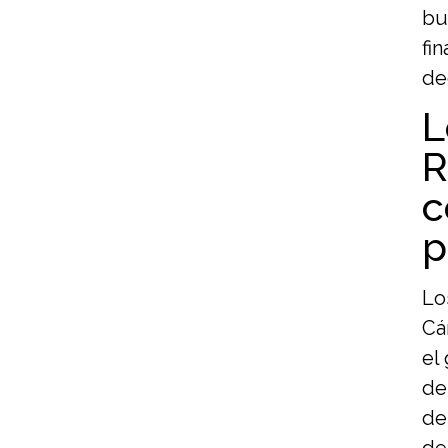
bu
fi
de
L
R
c
p
Lo
Cá
el
de
de
de