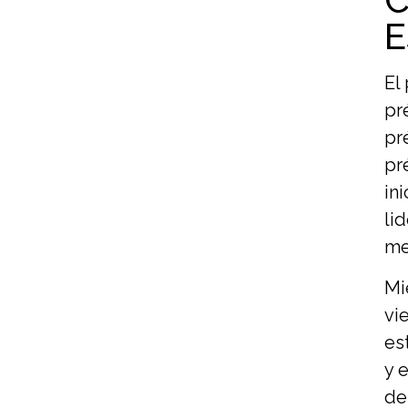
E
El
pr
pr
pr
in
li
me
Mi
vi
es
y 
de