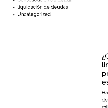
liquidación de deudas
Uncategorized
¿
lí
p
e
Ha
de
mi