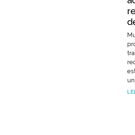
a
r
d
Mu
pr
tr
re
es
un
LE