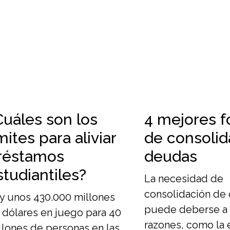
Cuáles son los
4 mejores 
mites para aliviar
de consolid
réstamos
deudas
studiantiles?
La necesidad de
consolidación de
y unos 430.000 millones
puede deberse a 
 dólares en juego para 40
razones, como la 
llones de personas en las