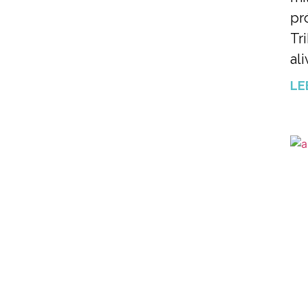
pr
Tr
ali
LE