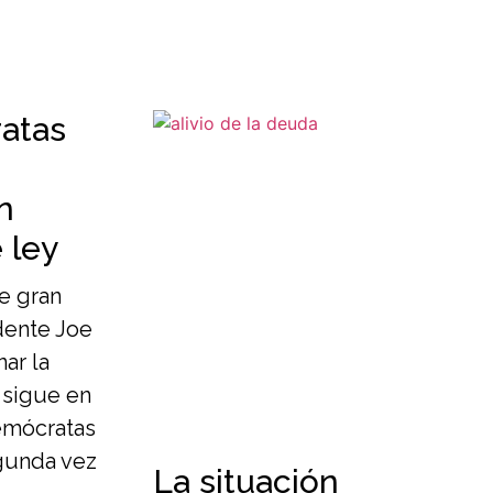
atas
n
 ley
e gran
dente Joe
ar la
 sigue en
emócratas
gunda vez
La situación