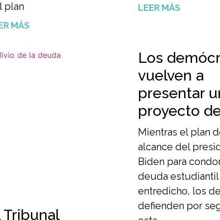
l plan
LEER MÁS
ER MÁS
Los demócr
vuelven a
presentar u
proyecto de
Mientras el plan d
alcance del presi
Biden para condon
deuda estudiantil
entredicho, los d
defienden por se
l Tribunal