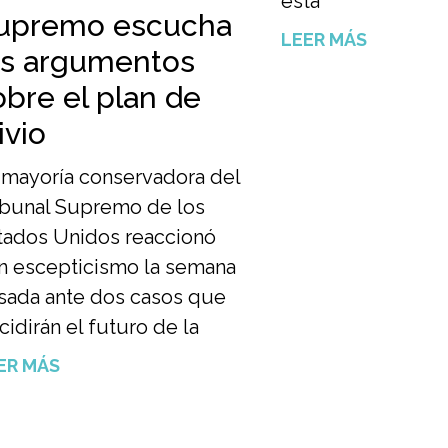
esta
upremo escucha
LEER MÁS
os argumentos
obre el plan de
ivio
 mayoría conservadora del
ibunal Supremo de los
tados Unidos reaccionó
n escepticismo la semana
sada ante dos casos que
cidirán el futuro de la
ER MÁS