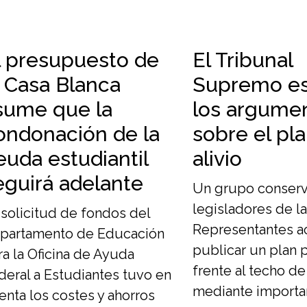
l presupuesto de
El Tribunal
a Casa Blanca
Supremo e
sume que la
los argume
ondonación de la
sobre el pl
euda estudiantil
alivio
eguirá adelante
Un grupo conser
legisladores de l
 solicitud de fondos del
Representantes a
partamento de Educación
publicar un plan 
ra la Oficina de Ayuda
frente al techo d
deral a Estudiantes tuvo en
mediante importa
enta los costes y ahorros