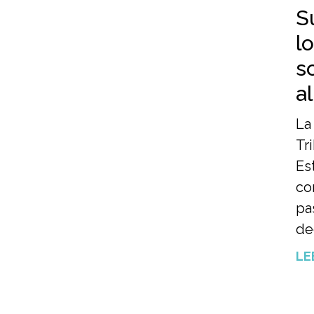
S
l
s
al
La
Tr
Es
co
pa
de
LE