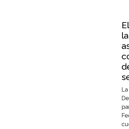
E
l
a
c
d
s
La
De
pa
Fe
cu