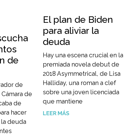
El plan de Biden
para aliviar la
scucha
deuda
ntos
Hay una escena crucial en la
an de
premiada novela debut de
2018 Asymmetrical, de Lisa
Halliday, una roman a clef
vador de
sobre una joven licenciada
a Cámara de
que mantiene
caba de
para hacer
LEER MÁS
e la deuda
ntes