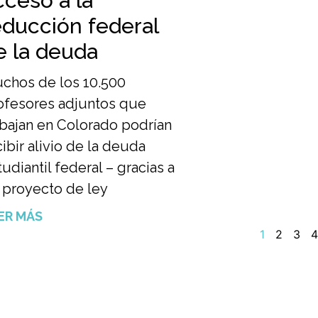
cceso a la
educción federal
e la deuda
chos de los 10.500
ofesores adjuntos que
abajan en Colorado podrían
cibir alivio de la deuda
tudiantil federal – gracias a
 proyecto de ley
ER MÁS
1
2
3
4